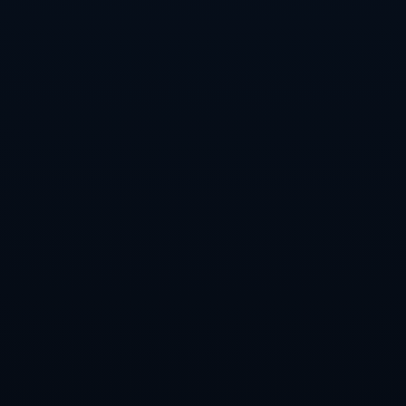
虽然门迪被停赛，但皇马俱乐部和球员间的支持氛围依然积极。球队
在社交媒体上表达了对他的支持，门迪本人也承诺会调整状态更好地
为球队贡献力量。这种**团结精神**无疑是皇马持续取得成功的重要
因素。
此次事件不仅为费兰-门迪敲响红牌警钟，也为皇马提供了重新审视后
防线的机会。在不断变化的赛季中，灵活应对与内部调整显然是维持
顶级水平的关键。