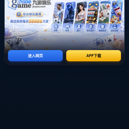
次事件引发了外界对门迪防守风格的热烈讨论。一方面，门迪的**防
守硬度**被不少球迷和专家赞赏，因为这种风格为皇马提供了坚实的
后防保障。另一方面，也有人认为他的动作过于冒险，以致对球队造
成短期伤害。
### 对皇马战术影响
费兰-门迪的停赛无疑会对皇家马德里的防守阵容布置带来挑战。**皇
马**以其**稳固的防线**和迅速的攻防转换著称。在门迪缺阵的情况
下，主教练安切洛蒂需要重新评估防线选择，可能会考虑启用年轻球
员或调整战术以确保防守强度不减。