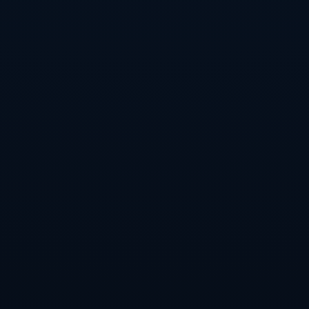
#### 替补选择
门迪缺席期间，边后卫的选择将成为一大看点。来自替补席的球员如
纳乔和米利唐可能会被赋予更多任务。他们如何融入整体防线，将直
接影响皇马的防守表现。强大的替补阵容是顶级球队的标志，而皇马
拥有这样的潜力，但在正式比赛中的表现仍需检验。
### 门迪表现与纪律
门迪的动作一直以来都充满**侵略性**，这不仅使他成为对手前锋难
以逾越的屏障，也常常将他置于犯规的边缘。长期来看，如何在保持
防守强度与减少犯规之间找到平衡，是门迪需要面对的课题。这次红
牌事件则为他敲响了纪律警钟，或许也逼迫他重新思考自己的防守方
式。
#### 历史案例
世界足坛不乏因纪律问题而需要调整风格的案例。例如，前阿森纳队
长帕特里克·维埃拉，曾因频繁吃牌而一度饱受批评，但经过调整，他
成功成为一名**防守大师**。门迪可以从中汲取教训，不断完善自己
的比赛方式。
### 球队整体氛围