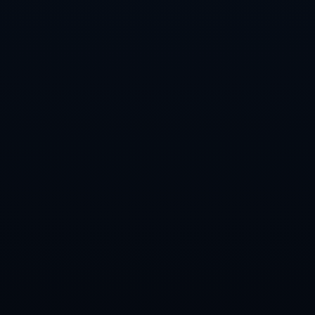
在这样复杂的背景之下，卢卡库的未来依然难以捉摸。可预见的是，
不管他选择留在国米还是转会其他球队，他的每一步都将影响自己的
职业规划，甚至可能改变整个转会市场的格局。因此，所有因素交织
在一起，无疑使未来充满了不确定性。
上一篇：曼联计划以3000万英镑引进皮克福德替代德赫亚
下一篇：巴塞隆拿足球俱乐部的辉煌历史与未来展望解析
友情链接：
华体会官网
品牌中心
新闻资讯
产品中心
公司简介
公司动态
产品分类一
文化理念
行业资讯
产品分类二
产品分类三
产品分类四