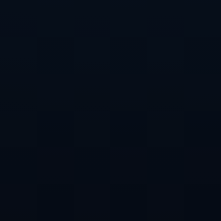
会在合适的价格与条件下考虑转会事宜。
4、未来的可能性与挑战
展望未来，卢卡库的去向依然充满变数。尽管他在国米表现优异，俱
乐部的态度和球迷的支持也给他带来了信心，但他自己心中对于未来
的期望仍可能未必完全与俱乐部一致。在这种情况下，切尔西的态度
与决策将成为他未来动向的一个重要参照因素。
然而，留在国米也面临着巨大的挑战。尽管他有着强大的实力，但市
场的竞争和球队内部的压力依然不可忽视。在高度竞争的联赛当中，
每个决定都可能影响球员的职业生涯，因此他必须认真考虑。此外，
外界舆论对他的关注也让他倍感压力，需要更好地调整心理状态。
在重重挑战与机会中，卢卡库能否在足球生涯的这个重要节点上作出
最优选择，将成为大家关注的焦点。他需要权衡各项因素，做出最符
合个人职业发展的决定。
总结：
卢卡库留守国米成谜，这不仅涉及他的个人选择，也直接反映了国际
米兰与切尔西之间复杂而微妙的关系。通过分析他的表现、切尔西俱
乐部的转会战略以及市场动态，我们可以看到，卢卡库面临着诸多选
择与挑战。