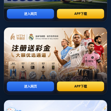
01 / 02
NEWS
新闻资讯
展开分类
卢卡库留守国米成谜 切尔西或不低价转会他
2026-06-12T04:29:28+08:00
随着卢卡库在国际米兰的未来愈发扑朔迷离，切尔西俱乐部的态度似
乎也未见明朗，关于这位比利时前锋的转会市场动态成为了众所关注
的话题。本文将从四个方面对卢卡库留守国米成谜以及切尔西可能不
以低价转会他进行详细阐述。首先，分析卢卡库在国米的表现与作
用，其次探讨切尔西对他转会的看法与策略，再者讨论市场对他的需
求和竞争态势，最后总结各方因素如何影响他的未来动向。通过这些
角度的深入分析，我们将对卢卡库的未来发展有更为清晰的了解。
1、卢卡库在国米的重要性