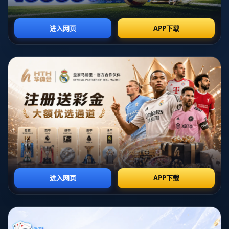
01 / 02
NEWS
新闻资讯
展开分类
回顾1946年世界杯的历史意义与影响力分析
2026-06-12T04:29:28+08:00
1946年世界杯是足球历史中一个标志性的事件，它不仅是第二次世界
大战后重启的首个国际足球比赛，更是彰显了体育在恢复世界秩序、
促进国家间理解与团结中的重要作用。本文将从赛事的历史背景、参
赛国家的变化、比赛的盛况与影响力以及对后续赛事的影响四个方面
进行综合分析。通过对1946年世界杯的回顾，我们可以深入理解这场
比赛对于世界足球及全球体育文化的重大影响，同时也为我们今天的
体育发展提供了宝贵的历史借鉴。
1、历史背景与时代意义