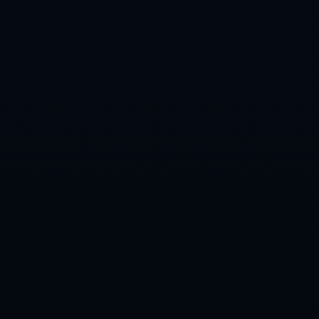
目；是否有多机位信号选择；世界杯结束后，这个平台是否在其他体
育赛事或影视内容上仍然有使用价值。能持续陪伴你日常娱乐的电脑
直播平台，往往更值得在世界杯期间投入精力去熟悉和使用。
上一篇：世界杯参赛球队综合实力全面解析
下一篇：“2023世界杯免费直播平台推荐指南”
友情链接：
华体会官网
品牌中心
新闻资讯
产品中心
公司简介
公司动态
产品分类一
文化理念
行业资讯
产品分类二
产品分类三
产品分类四