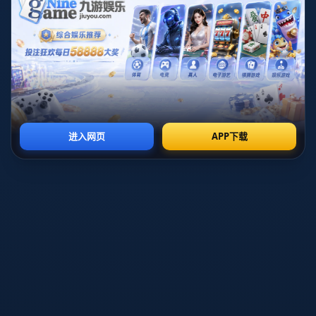
电脑看世界杯的优势与核心诉求
和手机比起来，用电脑看世界杯的核心优势在于三个方面 更大的屏幕
更稳的网络 更方便的多任务处理。浏览战术分析、实时看技术统计、
同步刷社交媒体吐槽，都可以在电脑上一并搞定。但要发挥出这些优
势，有几个关键需求必须满足
其一是画质要足够清晰。世界杯这种节奏快、细节多的比赛，模糊画
质不仅影响观感，还可能看不清球员跑位和战术变化。如今主流平台
普遍支持高清乃至超清画质，但清晰度背后，是否真的是“码率扎实、
细节清楚”，就需要实际体验来检验。
其二是直播要稳定流畅。很多人都有类似经历 开局还好好的，关键时
刻突然卡顿花屏，等画面恢复比分已经变化。世界杯是全球关注的顶
级赛事，高峰时段平台承载压力巨大，因此平台的后台技术实力和带
宽储备非常重要。
其三是平台要正规可靠。一些打着“免费高清世界杯电脑直播”旗号的
小网站，实则存在版权不明、广告弹窗、甚至安全风险。选择有明确
版权、口碑稳定的平台，是保护自己账号与设备安全的前提。
官方版权平台 画质与流畅度的第一梯队
在所有“世界杯电脑直播平台推荐”中，官方或持权平台往往是优先选
择。它们在画质、流畅度、稳定性和解说资源方面普遍更有优势，而