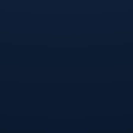
且无需担心侵权和安全问题。通常这些平台会提供网页版直播入口，
并配套 Windows 或 Mac 客户端，让你在电脑上获得更接近“电视直播”
的体验。