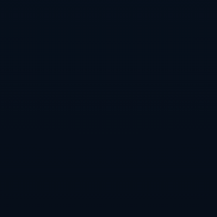
学生党来说，错过凌晨直播也不再是遗憾，只要在电脑端打开专栏，
就能按时间线快速回看重点场次。
在具体体验上，有些平台针对电脑端做了互动优化 比如支持多窗口画
中画、赛事时间轴一键跳转关键镜头、实时数据面板与阵型图展示
等。对于喜欢边看边分析的球迷，这种“工具化”体验比纯直播更有吸
引力。只要硬件配置不太老，浏览器或客户端都能保持较好的运行流
畅度。
免费观赛的现实选择 合理规划不踩雷
“高清免费”是很多用户最在意的关键词，但在世界杯这种顶级赛事
上，完全免费且拥有全量版权的电脑直播平台非常有限。多数情况
下，平台会采用“部分免费 重点收费”的策略 一些小组赛或集锦内容开
放免费观看，焦点战与决赛则需会员或付费解锁。
如果你希望尽量节省开支，可以考虑以下组合思路
一 使用带广告的免费清晰度档
很多平台会开放带广告的高清或标清
档，通过观看赛前和中场广告来“换取”免费直播。这种模式能满足基
本观赛需求，电脑端挂着播放的也不影响你做其他事情。
二 灵活利用试用和联合会员
大赛前后，各平台常推出试用活动或联合
会员套餐，比如开通一个月即可覆盖整个世界杯淘汰赛阶段。对于只
在世界杯期间高频看球的用户，短期会员反而是更省钱的选择，比四