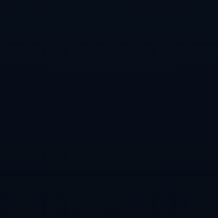
处寻找不稳定的“野路子”更安心。
三 搭配官方集锦与回放
即便错过了付费直播，很多平台仍会对关键进
球、精彩配合和赛后集锦开放免费观看。你可以在电脑上集中看完高
光时刻，再从专业评论节目里补足战术分析，整体信息量并不会比看
完一整场少太多。
真实使用案例 从“到处找链接”到“固定平台”的转变
以一位典型球迷小林为例，上一届世界杯他一直通过搜索“高清免费世
界杯电脑直播平台推荐”来找观看渠道。结果是 预热阶段还能找到几
个尚可的网站，一到热门场次就频繁卡顿，有的甚至在中场突然切成