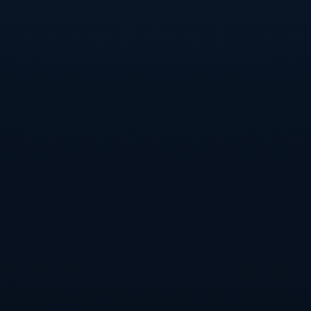
官方平台也有门槛，比如部分场次需要会员或单场付费，或者需要在
开赛前完成账号注册和实名认证。对于追求“稳定 大屏 高清”的电脑用
户来说，这类平台依然是首选阵容。
综合视频平台与体育专区 一码多用的高性价比路线